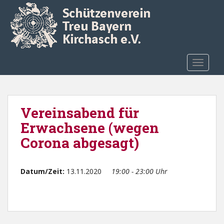
Skip to main content
TOGGLE
Vereinsabend für
Erwachsene (wegen
Corona abgesagt)
Datum/Zeit:
13.11.2020
19:00 - 23:00 Uhr