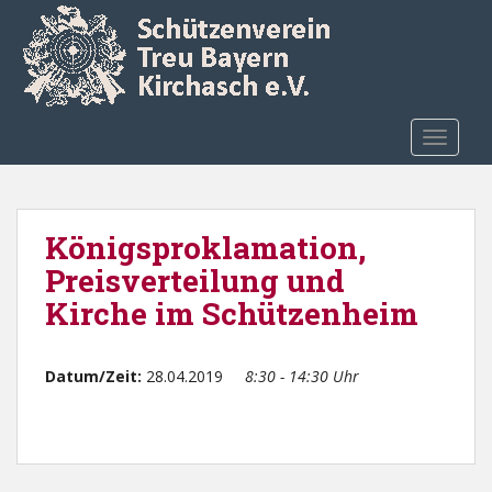
Skip to main content
TOGGLE
Königsproklamation,
Preisverteilung und
Kirche im Schützenheim
Datum/Zeit:
28.04.2019
8:30 - 14:30 Uhr