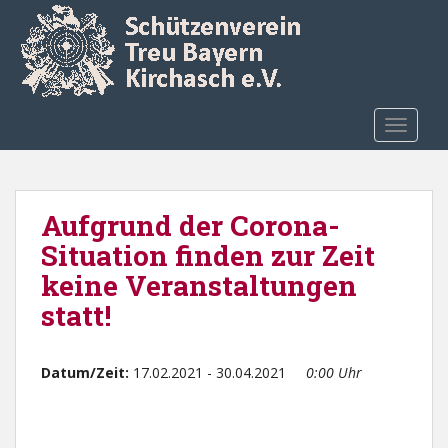
Skip to main content
TOGGLE
Aufgrund der Corona-
Situation finden zur Zeit
keine Veranstaltungen
statt!
Datum/Zeit:
17.02.2021 - 30.04.2021
0:00 Uhr